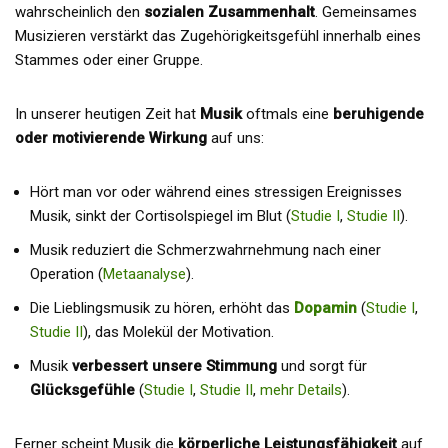
wahrscheinlich den
sozialen Zusammenhalt
. Gemeinsames
Musizieren verstärkt das Zugehörigkeitsgefühl innerhalb eines
Stammes oder einer Gruppe.
In unserer heutigen Zeit hat
Musik
oftmals eine
beruhigende
oder motivierende Wirkung
auf uns:
Hört man vor oder während eines stressigen Ereignisses
Musik, sinkt der Cortisolspiegel im Blut (
Studie I
,
Studie II
).
Musik reduziert die Schmerzwahrnehmung nach einer
Operation (
Metaanalyse
).
Die Lieblingsmusik zu hören, erhöht das
Dopamin
(
Studie I
,
Studie II
), das Molekül der Motivation.
Musik
verbessert unsere Stimmung
und sorgt für
Glücksgefühle
(
Studie I
,
Studie II
,
mehr Details
).
Ferner scheint Musik die
körperliche Leistungsfähigkeit
auf