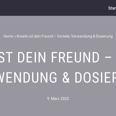
Star
Home
»
Kreatin ist dein Freund – Vorteile, Verwendung & Dosierung
ST DEIN FREUND –
WENDUNG & DOSIE
9. März 2023