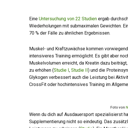
Eine
Untersuchung von 22 Studien
ergab durchschn
Wiederholungen mit submaximalen Gewichten. Ei
70 % der Fälle zu ähnlichen Ergebnissen.
Muskel- und Kraftzuwächse kommen vorwiegend d
intensiveres Training ermöglicht. Es gibt aber no
Muskelvolumen erreicht, da Kreatin dazu beiträg
zu erhöhen (
Studie I
,
Studie II
) und die Proteinsy
Glykogen verbessert auch die Leistung bei Aktivi
CrossFit oder hochintensives Training im Allgeme
Foto von
N
Wenn du dich auf Ausdauersport spezialisierst hast
Supplementierung nicht so eindeutig. Das zusätzl