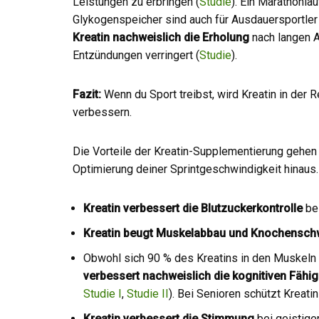
Leistungen zu erbringen (
Studie
). Ein Marathonlä
Glykogenspeicher sind auch für Ausdauersportler 
Kreatin
nachweislich die Erholung
nach langen 
Entzündungen verringert (
Studie
).
Fazit:
Wenn du Sport treibst, wird Kreatin in de
verbessern.
Die Vorteile der Kreatin-Supplementierung gehen 
Optimierung deiner Sprintgeschwindigkeit hinaus.
Kreatin verbessert die Blutzuckerkontrolle
bei
Kreatin beugt Muskelabbau und Knochensc
Obwohl sich 90 % des Kreatins in den Muskeln a
verbessert nachweislich die kognitiven Fähi
Studie I
,
Studie II
). Bei Senioren schützt Kreat
Kreatin verbessert die Stimmung
bei geistige