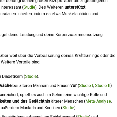
ufer benötigt keinen großen Bizeps. Aber die angestiegenen
interessant (
Studie
). Des Weiteren
unterstützt
Ausdauereinheiten, indem es etwa Muskelschäden und
r Regel deine Leistung und deine Körperzusammensetzung
aber weit über die Verbesserung deines Krafttrainings oder die
 Weitere Vorteile sind:
 Diabetikern (
Studie
).
hwäche
bei älteren Männern und Frauen
vor
(
Studie I
,
Studie II
).
nreichert, spielt es auch im Gehirn eine wichtige Rolle und
gkeiten und das Gedächtnis
älterer Menschen (
Meta-Analyse
,
in außerdem Muskeln und Knochen (
Studie
).
r Erschöpfung aufgrund von Schlafmangel (
Studie
) und