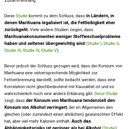
Zusammenhang.
Diese
Studie
kommt zu dem Schluss, dass
in Ländern, in
denen Marihuana legalisiert ist, die Fettleibigkeit eher
zurückgeht.
Viele andere Studien zeigen, dass
Marihuanakonsumenten weniger Stoffwechselprobleme
haben und seltener übergewichtig sind
(Studie I
,
Studie II
,
Studie III
,
Studie IV
,
Studie V
).
Bevor jedoch der Schluss gezogen wird, dass der Konsum von
Marihuana eine vielversprechende Möglichkeit zur
Fettverbrennung darstellt, sollte bedacht werden, dass eine
Korrelation nicht gleichbedeutend mit Kausalität ist und es
wahrscheinlich noch eine andere Erklärung gibt.
Diese Studie
zeigt, dass
der Konsum von Marihuana tendenziell den
Konsum von Alkohol verringert
, der im Allgemeinen den
gleichen (oder zumindest einen ähnlichen) gewünschten Effekt
hat, aber viel mehr Kalorien enthält.
Auch das
Abhängigkeitsrisiko ist geringer als bei Alkohol
(Studie
).