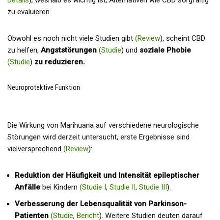
Details
), weshalb es wichtig ist, Alternativen wie CBD sorgfältig
zu evaluieren.
Obwohl es noch nicht viele Studien gibt
(Review
), scheint CBD
zu helfen,
Angststörungen
(Studie
) und
soziale Phobie
(
Studie
)
zu reduzieren.
Neuroprotektive Funktion
Die Wirkung von Marihuana auf verschiedene neurologische
Störungen wird derzeit untersucht, erste Ergebnisse sind
vielversprechend
(Review
):
Reduktion der Häufigkeit und Intensität epileptischer
Anfälle
bei Kindern
(Studie I
,
Studie II
,
Studie III
).
Verbesserung der Lebensqualität von Parkinson-
Patienten
(Studie
,
Bericht
). Weitere Studien deuten darauf