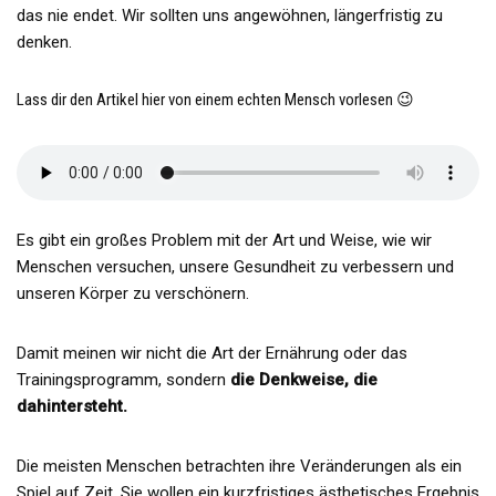
das nie endet. Wir sollten uns angewöhnen, längerfristig zu
denken.
Lass dir den Artikel hier von einem echten Mensch vorlesen 😉
Es gibt ein großes Problem mit der Art und Weise, wie wir
Menschen versuchen, unsere Gesundheit zu verbessern und
unseren Körper zu verschönern.
Damit meinen wir nicht die Art der Ernährung oder das
Trainingsprogramm, sondern
die Denkweise, die
dahintersteht.
Die meisten Menschen betrachten ihre Veränderungen als ein
Spiel auf Zeit. Sie wollen ein kurzfristiges ästhetisches Ergebnis