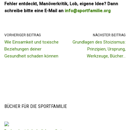
Fehler entdeckt, Manöverkritik, Lob, eigene Idee? Dann
schreibe bitte eine E-Mail an
info@sportfamilie.org
VORHERIGER BEITRAG
NÄCHSTER BEITRAG
Wie Einsamkeit und toxische
Grundlagen des Stoizismus:
Beziehungen deiner
Prinzipien, Ursprung,
Gesundheit schaden können
Werkzeuge, Bücher…
BÜCHER FÜR DIE SPORTFAMILIE