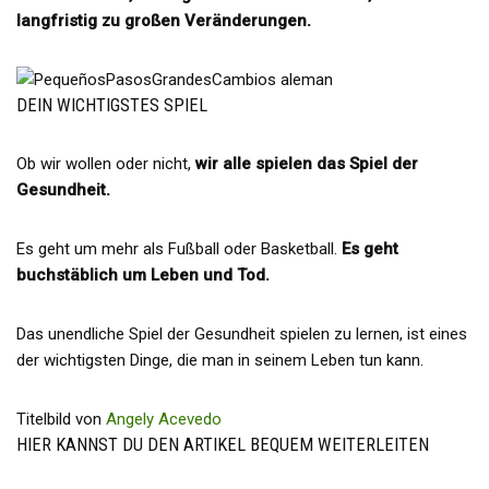
langfristig zu großen Veränderungen.
DEIN WICHTIGSTES SPIEL
Ob wir wollen oder nicht,
wir alle spielen das Spiel der
Gesundheit.
Es geht um mehr als Fußball oder Basketball.
Es geht
buchstäblich um Leben und Tod.
Das unendliche Spiel der Gesundheit spielen zu lernen, ist eines
der wichtigsten Dinge, die man in seinem Leben tun kann.
Titelbild von
Angely Acevedo
HIER KANNST DU DEN ARTIKEL BEQUEM WEITERLEITEN