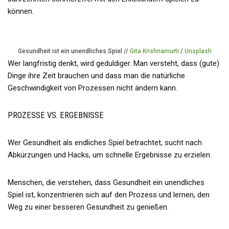
können.
Gesundheit ist ein unendliches Spiel //
Gita Krishnamurti
/
Unsplash
Wer langfristig denkt, wird geduldiger. Man versteht, dass (gute)
Dinge ihre Zeit brauchen und dass man die natürliche
Geschwindigkeit von Prozessen nicht ändern kann.
PROZESSE VS. ERGEBNISSE
Wer Gesundheit als endliches Spiel betrachtet, sucht nach
Abkürzungen und Hacks, um schnelle Ergebnisse zu erzielen.
Menschen, die verstehen, dass Gesundheit ein unendliches
Spiel ist, konzentrieren sich auf den Prozess und lernen, den
Weg zu einer besseren Gesundheit zu genießen.