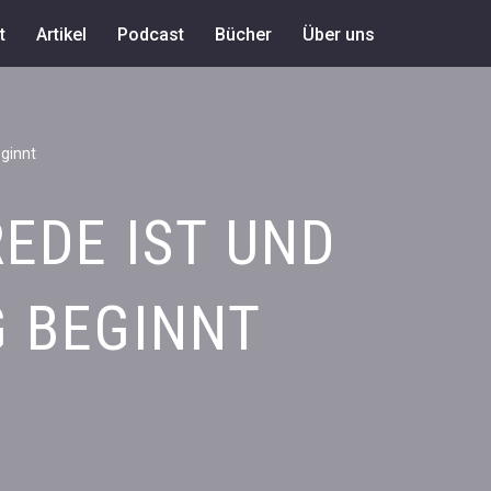
t
Artikel
Podcast
Bücher
Über uns
ginnt
EDE IST UND
G BEGINNT