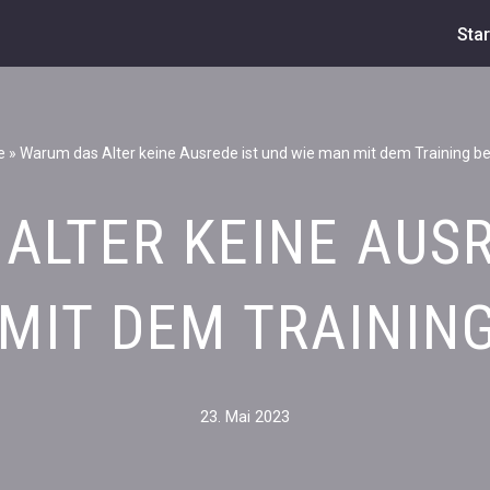
Star
e
»
Warum das Alter keine Ausrede ist und wie man mit dem Training be
ALTER KEINE AUSR
MIT DEM TRAININ
23. Mai 2023