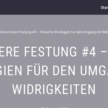
Star
Deine innere Festung #4 – Stoische Strategien für den Umgang mit Wid
ERE FESTUNG #4 
GIEN FÜR DEN UMG
WIDRIGKEITEN